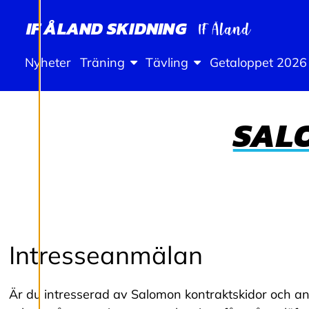
S
IF ÅLAND SKIDNING
T
Nyheter
Träning
Tävling
Getaloppet 2026
Ä
L
SAL
L
N
I
N
Intresseanmälan
G
Är du intresserad av Salomon kontraktskidor och anna