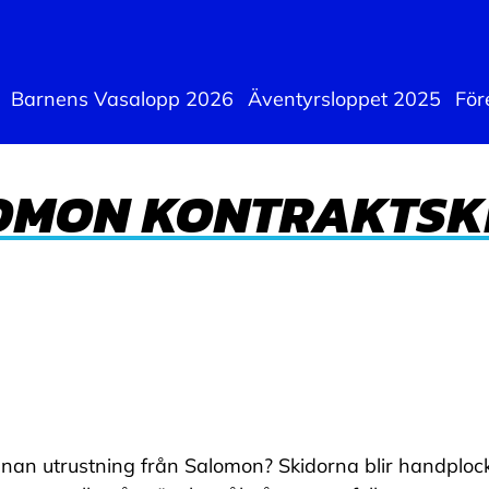
Barnens Vasalopp 2026
Äventyrsloppet 2025
För
OMON KONTRAKTSK
n utrustning från Salomon? Skidorna blir handplockade