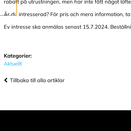
A
rabatt på utrustningen, men har inte fått något löfte
R
Är du intresserad? För pris och mera information, t
Ev intresse ska anmälas senast 15.7.2024. Beställn
Vi använder cookies
för att ge dig en
bättre
Kategorier:
användarupplevelse
Aktuellt
och personlig
service. Genom att
Tillbaka till alla artiklar
samtycka till
användningen av
cookies kan vi
utveckla en ännu
bättre tjänst och
tillhandahålla
innehåll som är