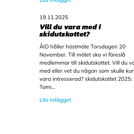
e
r
a
19.11.2025
c
o
Vill du vara med i
o
skidutskottet?
k
i
e
ÅID håller höstmöte Torsdagen 20
s
November. Till mötet ska vi föreslå
medlemmar till skidutskottet. Vill du v
A
med eller vet du någon som skulle ku
v
vara intresserad? skidutskottet 2025:
v
i
Tomi…
s
a
Läs inlägget
a
l
l
a