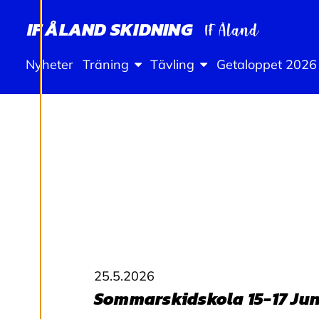
N
G
IF ÅLAND SKIDNING
A
Nyheter
Träning
Tävling
Getaloppet 2026
R
Vi använder cookies
för att ge dig en
bättre
användarupplevelse
och personlig
service. Genom att
samtycka till
25.5.2026
användningen av
Sommarskidskola 15-17 Jun
cookies kan vi