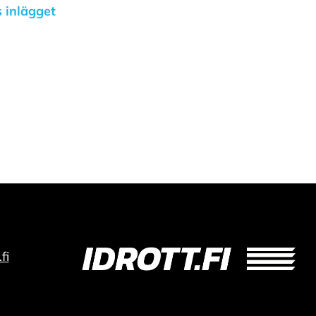
 inlägget
fi