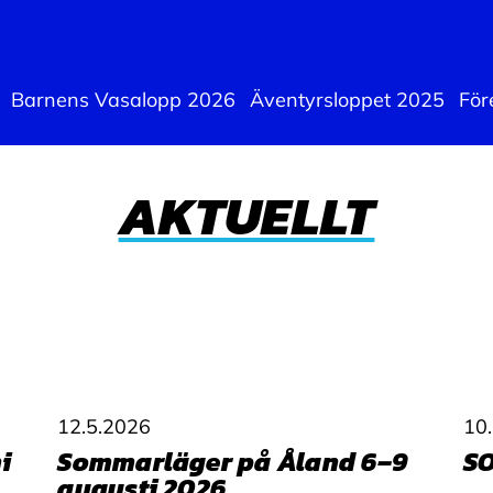
Barnens Vasalopp 2026
Äventyrsloppet 2025
För
AKTUELLT
12.5.2026
10
i
Sommarläger på Åland 6–9
S
augusti 2026