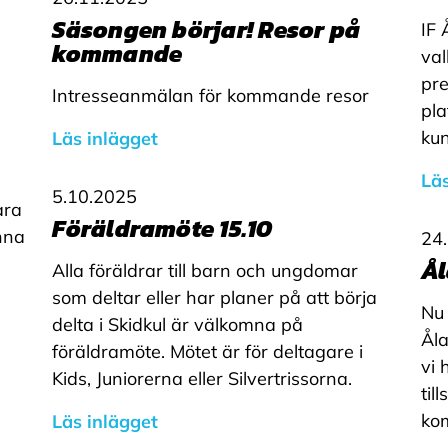
Säsongen börjar! Resor på
IF 
kommande
val
pre
Intresseanmälan för kommande resor
pla
kun
Läs inlägget
Läs
5.10.2025
ara
Föräldramöte 15.10
nna
24
Ål
Alla föräldrar till barn och ungdomar
som deltar eller har planer på att börja
Nu 
delta i Skidkul är välkomna på
Åla
föräldramöte. Mötet är för deltagare i
vi 
Kids, Juniorerna eller Silvertrissorna.
til
ko
Läs inlägget