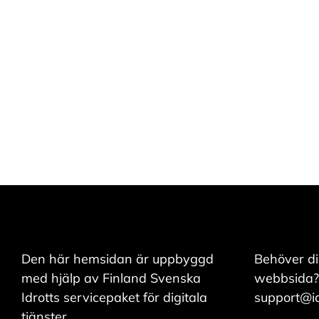
A
c
c
e
p
t
e
r
a
a
l
l
a
c
o
o
k
i
e
s
Den här hemsidan är uppbyggd
Behöver di
med hjälp av Finland Svenska
webbsida?
Idrotts servicepaket för digitala
support@idr
tjänster.