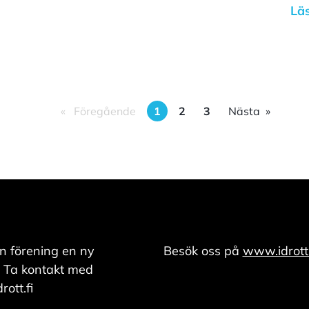
Läs
Föregående
1
2
3
Nästa
n förening en ny
Besök oss på
www.idrott.
 Ta kontakt med
ott.fi