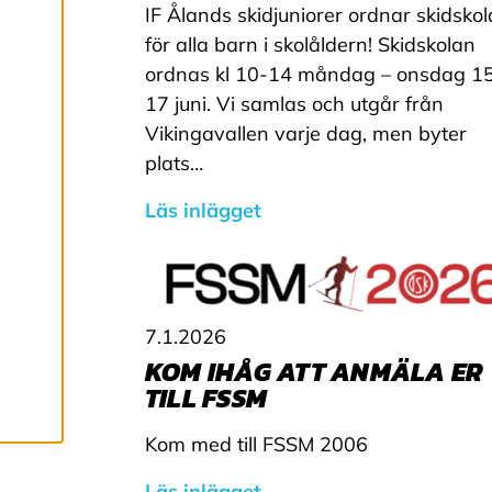
utveckla en ännu
IF Ålands skidjuniorer ordnar skidskol
bättre tjänst och
för alla barn i skolåldern! Skidskolan
tillhandahålla
ordnas kl 10-14 måndag – onsdag 1
innehåll som är
17 juni. Vi samlas och utgår från
intressant för dig.
Vikingavallen varje dag, men byter
Du har kontroll över
plats…
dina
Läs inlägget
cookiepreferenser
och kan ändra dem
när som helst. Läs
mer om våra
cookies.
7.1.2026
KOM IHÅG ATT ANMÄLA ER
TILL FSSM
R
e
d
Kom med till FSSM 2006
i
g
Läs inlägget