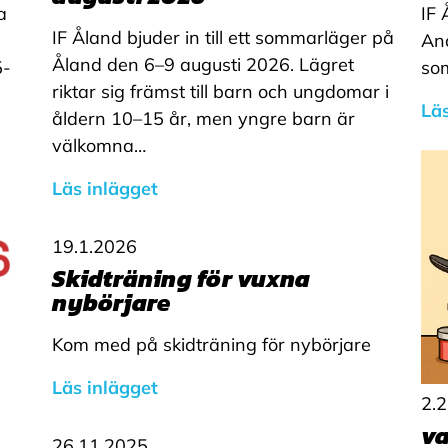
a
IF 
IF Åland bjuder in till ett sommarläger på
And
Åland den 6–9 augusti 2026. Lägret
5-
so
riktar sig främst till barn och ungdomar i
Läs
åldern 10–15 år, men yngre barn är
välkomna…
Läs inlägget
19.1.2026
Skidträning för vuxna
nybörjare
Kom med på skidträning för nybörjare
Läs inlägget
2.
va
26.11.2025