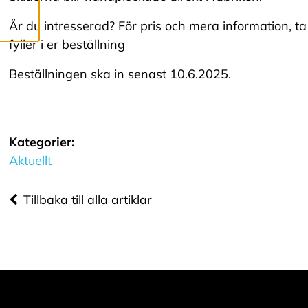
R
Är du intresserad? För pris och mera information, t
fyller i er beställning
Vi använder cookies
Beställningen ska in senast 10.6.2025.
för att ge dig en
bättre
användarupplevelse
Kategorier:
och personlig
Aktuellt
service. Genom att
samtycka till
Tillbaka till alla artiklar
användningen av
cookies kan vi
utveckla en ännu
bättre tjänst och
tillhandahålla
innehåll som är