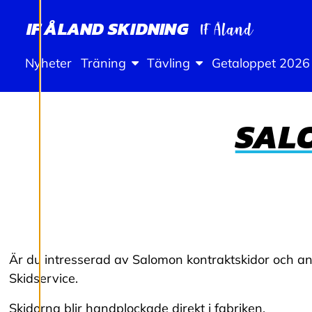
S
IF ÅLAND SKIDNING
T
Ä
Nyheter
Träning
Tävling
Getaloppet 2026
L
SAL
L
N
I
N
Är du intresserad av Salomon kontraktskidor och an
G
Skidservice.
A
Skidorna blir handplockade direkt i fabriken.