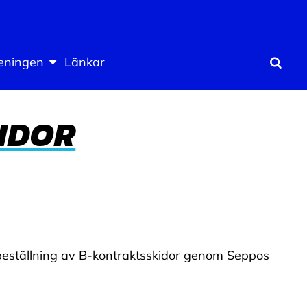
eningen
Länkar
Sök
IDOR
 beställning av B-kontraktsskidor genom Seppos