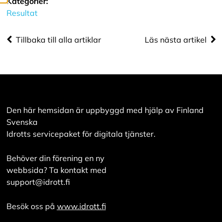
Kategorier:
bättre tjänst och
Resultat
tillhandahålla
innehåll som är
Tillbaka till alla artiklar
Läs nästa artikel
intressant för dig.
Du har kontroll över
dina
cookiepreferenser
och kan ändra dem
när som helst. Läs
Den här hemsidan är uppbyggd med hjälp av Finland
mer om våra
Svenska
cookies.
Idrotts servicepaket för digitala tjänster.
R
Behöver din förening en ny
e
d
webbsida? Ta kontakt med
i
support@idrott.fi
g
e
r
Besök oss på
www.idrott.fi
a