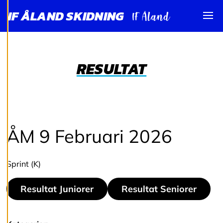
N
IF ÅLAND SKIDNING
I
Visa
N
G
A
RESULTAT
R
Vi använder cookies
för att ge dig en
ÅM 9 Februari 2026
bättre
användarupplevelse
och personlig
Sprint (K)
service. Genom att
samtycka till
Resultat Juniorer
Resultat Seniorer
användningen av
cookies kan vi
utveckla en ännu