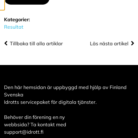
tillhandahålla
innehåll som är
intressant för dig.
Kategorier:
Du har kontroll över
Resultat
dina
cookiepreferenser
Tillbaka till alla artiklar
Läs nästa artikel
och kan ändra dem
när som helst. Läs
mer om våra
cookies.
R
Den här hemsidan är uppbyggd med hjälp av Finland
e
Svenska
d
Idrotts servicepaket för digitala tjänster.
i
g
e
Behöver din förening en ny
r
a
webbsida? Ta kontakt med
c
support@idrott.fi
o