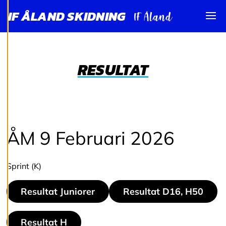
I
IF ÅLAND SKIDNING
N
Visa
G
A
R
RESULTAT
Vi använder cookies
för att ge dig en
bättre
ÅM 9 Februari 2026
användarupplevelse
och personlig
service. Genom att
Sprint (K)
samtycka till
användningen av
Resultat Juniorer
Resultat D16, H50
cookies kan vi
utveckla en ännu
bättre tjänst och
Resultat H