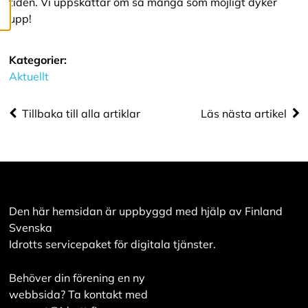
tiden. Vi uppskattar om så många som möjligt dyker
innehåll som är
upp!
intressant för dig.
Du har kontroll över
Kategorier:
dina
Aktuellt
cookiepreferenser
och kan ändra dem
när som helst. Läs
Tillbaka till alla artiklar
Läs nästa artikel
mer om våra
cookies.
R
e
d
Den här hemsidan är uppbyggd med hjälp av Finland
i
Svenska
g
Idrotts servicepaket för digitala tjänster.
e
r
a
Behöver din förening en ny
c
webbsida? Ta kontakt med
o