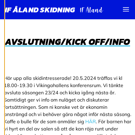
I
IF ÅLAND SKIDNING
N
Visa
G
A
R
AVSLUTNING/KICK OFF/INFO
Vi använder cookies
för att ge dig en
bättre
användarupplevelse
Hör upp alla skidintresserade! 20.5.2024 träffas vi kl
och personlig
18.00-19.30 i Vikingahallens konferensrum. Vi tänkte
service. Genom att
avsluta säsongen 23/24 och kicka igång nästa år.
samtycka till
Samtidigt ger vi info om nuläget och diskuterar
användningen av
fortsättningen. Som ni kanske vet är ekonomin
cookies kan vi
ansträngd och vi behöver göra något inför nästa säsong.
utveckla en ännu
Kaffe o bulle för de som anmäler sig
HÄR
. För barnen har
bättre tjänst och
vi hyrt en del av salen så att de kan röja runt under
tillhandahålla