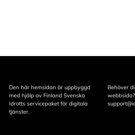
och kan ändra dem
när som helst. Läs
mer om våra
cookies.
R
e
d
i
g
e
r
a
Den här hemsidan är uppbyggd
Behöver di
c
o
med hjälp av Finland Svenska
webbsida?
o
Idrotts servicepaket för digitala
support@idr
k
i
tjänster.
e
s