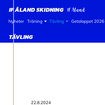
Ä
L
IF ÅLAND SKIDNING
L
Nyheter
Träning
Tävling
Getaloppet 2026
N
TÄVLING
I
N
G
A
R
22.8.2024
Vi använder cookies