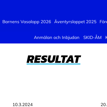
Barnens Vasalopp 2026
Äventyrsloppet 2025
För
Anmälan och Inbjudan
SKID-ÅM
RESULTAT
10.3.2024
20