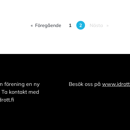
Föregående
1
2
Nästa
n förening en ny
Besök oss på
www.idrott.
 Ta kontakt med
ott.fi