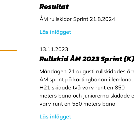
Resultat
för att ge dig en
bättre
ÅM rullskidor Sprint 21.8.2024
användarupplevelse
Läs inlägget
och personlig
service. Genom att
samtycka till
13.11.2023
användningen av
Rullskid ÅM 2023 Sprint (K
cookies kan vi
Måndagen 21 augusti rullskidades år
utveckla en ännu
ÅM sprint på kartingbanan i lemland.
bättre tjänst och
H21 skidade två varv runt en 850
tillhandahålla
meters bana och juniorerna skidade e
innehåll som är
varv runt en 580 meters bana.
intressant för dig.
Du har kontroll över
Läs inlägget
dina
cookiepreferenser